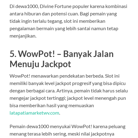
Di dewa1000, Divine Fortune populer karena kombinasi
antara hiburan dan potensi cuan. Bagi pemain yang
tidak ingin terlalu tegang, slot ini memberikan
pengalaman bermain yang lebih santai namun tetap
menjanjikan.
5. WowPot! – Banyak Jalan
Menuju Jackpot
WowPot! menawarkan pendekatan berbeda. Slot ini
memiliki banyak level jackpot progresif yang bisa dipicu
dengan berbagai cara. Artinya, pemain tidak harus selalu
mengejar jackpot tertinggi; jackpot level menengah pun
bisa memberikan hasil yang memuaskan
latapatiamarketwv.com
.
Pemain dewa1000 menyukai WowPot! karena peluang
menang terasa lebih sering, meski nilai jackpotnya