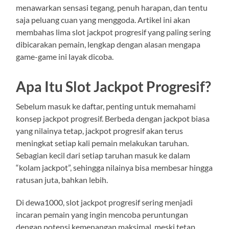
menawarkan sensasi tegang, penuh harapan, dan tentu
saja peluang cuan yang menggoda. Artikel ini akan
membahas lima slot jackpot progresif yang paling sering
dibicarakan pemain, lengkap dengan alasan mengapa
game-game ini layak dicoba.
Apa Itu Slot Jackpot Progresif?
Sebelum masuk ke daftar, penting untuk memahami
konsep jackpot progresif. Berbeda dengan jackpot biasa
yang nilainya tetap, jackpot progresif akan terus
meningkat setiap kali pemain melakukan taruhan.
Sebagian kecil dari setiap taruhan masuk ke dalam
“kolam jackpot”, sehingga nilainya bisa membesar hingga
ratusan juta, bahkan lebih.
Di dewa1000, slot jackpot progresif sering menjadi
incaran pemain yang ingin mencoba peruntungan
dengan potensi kemenangan maksimal, meski tetap