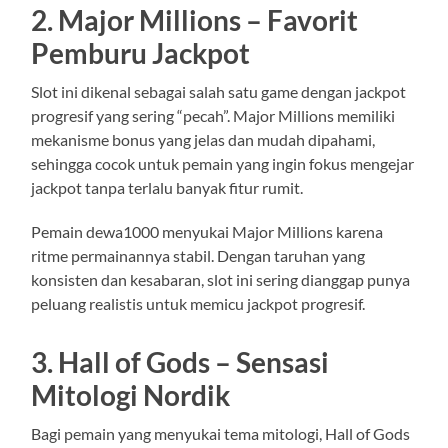
2. Major Millions – Favorit
Pemburu Jackpot
Slot ini dikenal sebagai salah satu game dengan jackpot
progresif yang sering “pecah”. Major Millions memiliki
mekanisme bonus yang jelas dan mudah dipahami,
sehingga cocok untuk pemain yang ingin fokus mengejar
jackpot tanpa terlalu banyak fitur rumit.
Pemain dewa1000 menyukai Major Millions karena
ritme permainannya stabil. Dengan taruhan yang
konsisten dan kesabaran, slot ini sering dianggap punya
peluang realistis untuk memicu jackpot progresif.
3. Hall of Gods – Sensasi
Mitologi Nordik
Bagi pemain yang menyukai tema mitologi, Hall of Gods