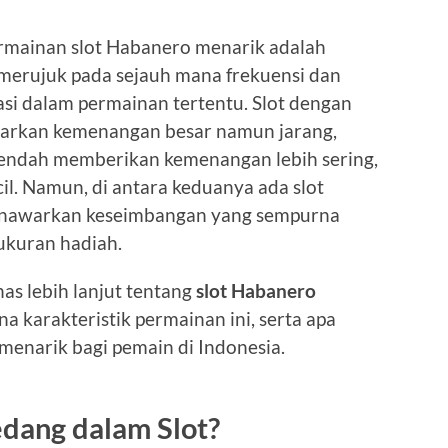
rmainan slot Habanero menarik adalah
tas merujuk pada sejauh mana frekuensi dan
si dalam permainan tertentu. Slot dengan
awarkan kemenangan besar namun jarang,
 rendah memberikan kemenangan lebih sering,
il. Namun, di antara keduanya ada slot
menawarkan keseimbangan yang sempurna
ukuran hadiah.
has lebih lanjut tentang
slot Habanero
na karakteristik permainan ini, serta apa
enarik bagi pemain di Indonesia.
Sedang dalam Slot?