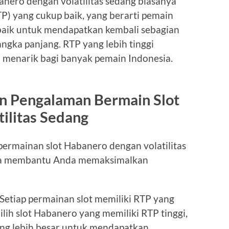
banero dengan volatilitas sedang biasanya
TP) yang cukup baik, yang berarti pemain
 baik untuk mendapatkan kembali sebagian
ngka panjang. RTP yang lebih tinggi
 menarik bagi banyak pemain Indonesia.
 Pengalaman Bermain Slot
ilitas Sedang
permainan slot Habanero dengan volatilitas
bisa membantu Anda memaksimalkan
 Setiap permainan slot memiliki RTP yang
ih slot Habanero yang memiliki RTP tinggi,
ng lebih besar untuk mendapatkan