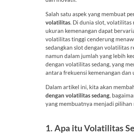
Salah satu aspek yang membuat pe
volatilitas
. Di dunia slot, volatili
ukuran kemenangan dapat bervaria
volatilitas tinggi cenderung men
sedangkan slot dengan volatilitas
namun dalam jumlah yang lebih kec
dengan volatilitas sedang, yang 
antara frekuensi kemenangan dan 
Dalam artikel ini, kita akan memba
dengan volatilitas sedang
, bagaima
yang membuatnya menjadi pilihan m
1.
Apa itu Volatilitas 