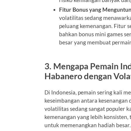
Fitur Bonus yang Menguntu
volatilitas sedang menawark
peluang kemenangan. Fitur sep
bahkan bonus mini games se
besar yang membuat permaina
3.
Mengapa Pemain Ind
Habanero dengan Volat
Di Indonesia, pemain sering kali 
keseimbangan antara kesenangan 
volatilitas sedang sangat populer
kemenangan yang lebih konsisten,
untuk memenangkan hadiah besar.