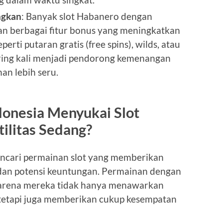
ngkan
: Banyak slot Habanero dengan
an berbagai fitur bonus yang meningkatkan
erti putaran gratis (free spins), wilds, atau
ring kali menjadi pendorong kemenangan
n lebih seru.
onesia Menyukai Slot
ilitas Sedang?
mencari permainan slot yang memberikan
dan potensi keuntungan. Permainan dengan
 karena mereka tidak hanya menawarkan
 tetapi juga memberikan cukup kesempatan