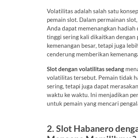
Volatilitas adalah salah satu konse
pemain slot. Dalam permainan slot,
Anda dapat memenangkan hadiah dan
tinggi sering kali dikaitkan denga
kemenangan besar, tetapi juga lebih
cenderung memberikan kemenangan l
Slot dengan volatilitas sedang
mena
volatilitas tersebut. Pemain tidak
sering, tetapi juga dapat merasaka
waktu ke waktu. Ini menjadikan pe
untuk pemain yang mencari pengal
2.
Slot Habanero denga