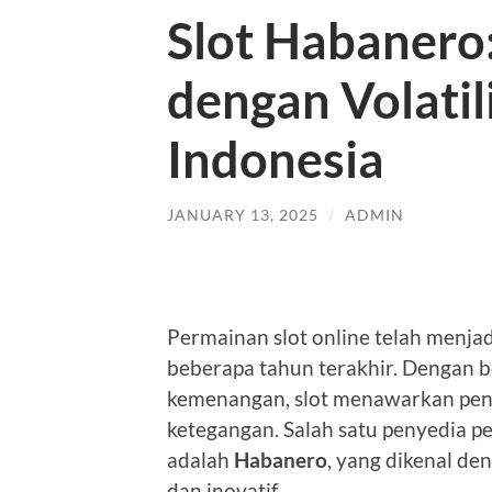
Slot Habanero
dengan Volatil
Indonesia
JANUARY 13, 2025
/
ADMIN
Permainan slot online telah menja
beberapa tahun terakhir. Dengan b
kemenangan, slot menawarkan pe
ketegangan. Salah satu penyedia pe
adalah
Habanero
, yang dikenal d
dan inovatif.