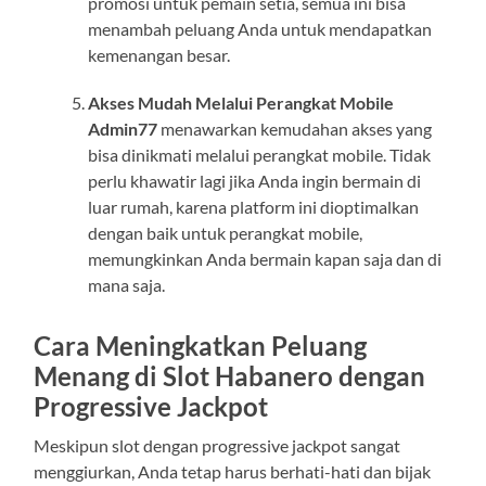
promosi untuk pemain setia, semua ini bisa
menambah peluang Anda untuk mendapatkan
kemenangan besar.
Akses Mudah Melalui Perangkat Mobile
Admin77
menawarkan kemudahan akses yang
bisa dinikmati melalui perangkat mobile. Tidak
perlu khawatir lagi jika Anda ingin bermain di
luar rumah, karena platform ini dioptimalkan
dengan baik untuk perangkat mobile,
memungkinkan Anda bermain kapan saja dan di
mana saja.
Cara Meningkatkan Peluang
Menang di Slot Habanero dengan
Progressive Jackpot
Meskipun slot dengan progressive jackpot sangat
menggiurkan, Anda tetap harus berhati-hati dan bijak