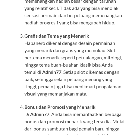
memenangkan hadiah besar dengan taruhan
yang relatif kecil. Tidak ada yang bisa menolak
sensasi bermain dan berpeluang memenangkan
hadiah progresif yang bisa mengubah hidup.
Grafis dan Tema yang Menarik
Habanero dikenal dengan desain permainan
yang menarik dan grafis yang memukau. Slot
bertema menarik seperti petualangan, mitologi,
hingga tema buah-buahan klasik bisa Anda
temui di
Admin77
. Setiap slot dikemas dengan
baik, sehingga selain peluang menang yang
tinggi, pemain juga bisa menikmati pengalaman
visual yang memanjakan mata.
Bonus dan Promosi yang Menarik
Di
Admin77
, Anda bisa memanfaatkan berbagai
bonus dan promosi menarik yang tersedia. Mulai
dari bonus sambutan bagi pemain baru hingga