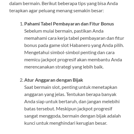
dalam bermain. Berikut beberapa tips yang bisa Anda
terapkan agar peluang menang semakin besar:
Pahami Tabel Pembayaran dan Fitur Bonus
Sebelum mulai bermain, pastikan Anda
memahami cara kerja tabel pembayaran dan fitur
bonus pada game slot Habanero yang Anda pilih.
Mengetahui simbol-simbol penting dan cara
memicu jackpot progresif akan membantu Anda
merencanakan strategi yang lebih baik.
Atur Anggaran dengan Bijak
Saat bermain slot, penting untuk menetapkan
anggaran yang jelas. Tentukan berapa banyak
Anda siap untuk bertaruh, dan jangan melebihi
batas tersebut. Meskipun jackpot progresif
sangat menggoda, bermain dengan bijak adalah
kunci untuk menghindari kerugian besar.