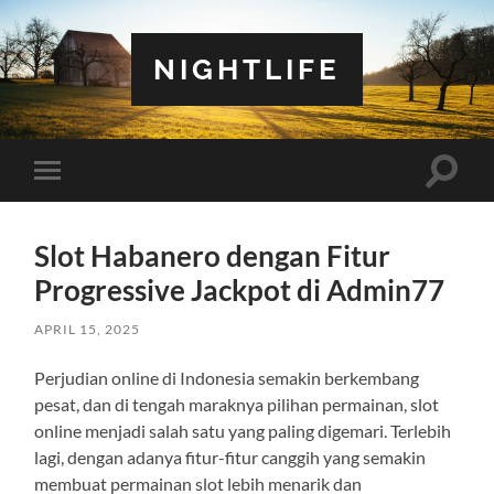
NIGHTLIFE
Toggle
Toggle
search
mobile
field
menu
Slot Habanero dengan Fitur
Progressive Jackpot di Admin77
APRIL 15, 2025
Perjudian online di Indonesia semakin berkembang
pesat, dan di tengah maraknya pilihan permainan, slot
online menjadi salah satu yang paling digemari. Terlebih
lagi, dengan adanya fitur-fitur canggih yang semakin
membuat permainan slot lebih menarik dan