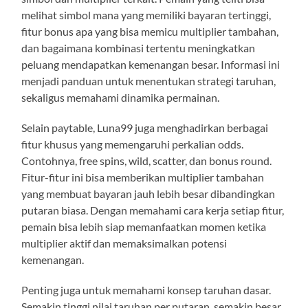
melihat simbol mana yang memiliki bayaran tertinggi,
fitur bonus apa yang bisa memicu multiplier tambahan,
dan bagaimana kombinasi tertentu meningkatkan
peluang mendapatkan kemenangan besar. Informasi ini
menjadi panduan untuk menentukan strategi taruhan,
sekaligus memahami dinamika permainan.
Selain paytable, Luna99 juga menghadirkan berbagai
fitur khusus yang memengaruhi perkalian odds.
Contohnya, free spins, wild, scatter, dan bonus round.
Fitur-fitur ini bisa memberikan multiplier tambahan
yang membuat bayaran jauh lebih besar dibandingkan
putaran biasa. Dengan memahami cara kerja setiap fitur,
pemain bisa lebih siap memanfaatkan momen ketika
multiplier aktif dan memaksimalkan potensi
kemenangan.
Penting juga untuk memahami konsep taruhan dasar.
Semakin tinggi nilai taruhan per putaran, semakin besar