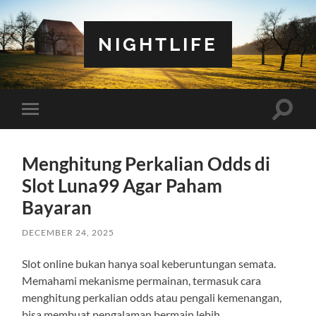
NIGHTLIFE
Toggle
Toggle
search
mobile
field
menu
Menghitung Perkalian Odds di
Slot Luna99 Agar Paham
Bayaran
DECEMBER 24, 2025
Slot online bukan hanya soal keberuntungan semata.
Memahami mekanisme permainan, termasuk cara
menghitung perkalian odds atau pengali kemenangan,
bisa membuat pengalaman bermain lebih