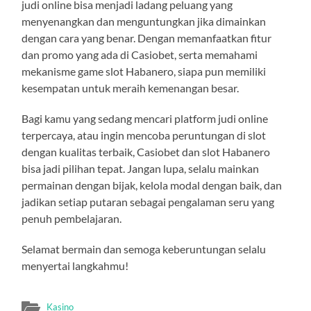
judi online bisa menjadi ladang peluang yang
menyenangkan dan menguntungkan jika dimainkan
dengan cara yang benar. Dengan memanfaatkan fitur
dan promo yang ada di Casiobet, serta memahami
mekanisme game slot Habanero, siapa pun memiliki
kesempatan untuk meraih kemenangan besar.
Bagi kamu yang sedang mencari platform judi online
terpercaya, atau ingin mencoba peruntungan di slot
dengan kualitas terbaik, Casiobet dan slot Habanero
bisa jadi pilihan tepat. Jangan lupa, selalu mainkan
permainan dengan bijak, kelola modal dengan baik, dan
jadikan setiap putaran sebagai pengalaman seru yang
penuh pembelajaran.
Selamat bermain dan semoga keberuntungan selalu
menyertai langkahmu!
Kasino