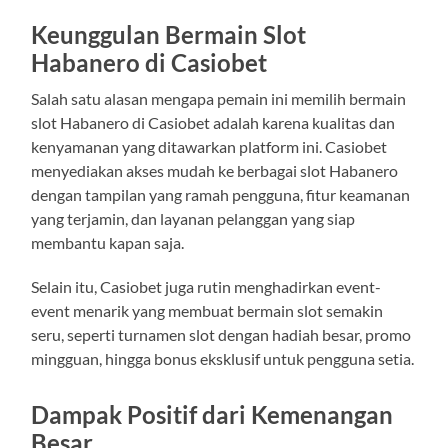
Keunggulan Bermain Slot
Habanero di Casiobet
Salah satu alasan mengapa pemain ini memilih bermain
slot Habanero di Casiobet adalah karena kualitas dan
kenyamanan yang ditawarkan platform ini. Casiobet
menyediakan akses mudah ke berbagai slot Habanero
dengan tampilan yang ramah pengguna, fitur keamanan
yang terjamin, dan layanan pelanggan yang siap
membantu kapan saja.
Selain itu, Casiobet juga rutin menghadirkan event-
event menarik yang membuat bermain slot semakin
seru, seperti turnamen slot dengan hadiah besar, promo
mingguan, hingga bonus eksklusif untuk pengguna setia.
Dampak Positif dari Kemenangan
Besar