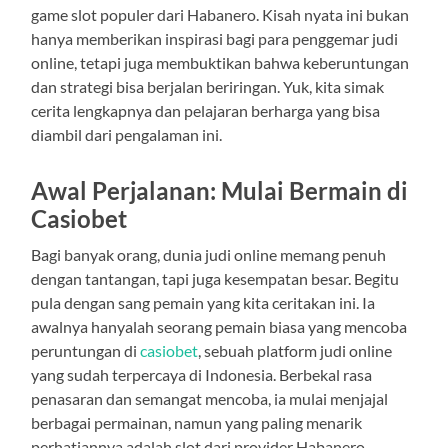
game slot populer dari Habanero. Kisah nyata ini bukan
hanya memberikan inspirasi bagi para penggemar judi
online, tetapi juga membuktikan bahwa keberuntungan
dan strategi bisa berjalan beriringan. Yuk, kita simak
cerita lengkapnya dan pelajaran berharga yang bisa
diambil dari pengalaman ini.
Awal Perjalanan: Mulai Bermain di
Casiobet
Bagi banyak orang, dunia judi online memang penuh
dengan tantangan, tapi juga kesempatan besar. Begitu
pula dengan sang pemain yang kita ceritakan ini. Ia
awalnya hanyalah seorang pemain biasa yang mencoba
peruntungan di
casiobet
, sebuah platform judi online
yang sudah terpercaya di Indonesia. Berbekal rasa
penasaran dan semangat mencoba, ia mulai menjajal
berbagai permainan, namun yang paling menarik
perhatiannya adalah slot dari provider Habanero.