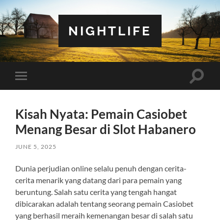
NIGHTLIFE
Toggle
Toggle
search
mobile
field
menu
Kisah Nyata: Pemain Casiobet
Menang Besar di Slot Habanero
JUNE 5, 2025
Dunia perjudian online selalu penuh dengan cerita-
cerita menarik yang datang dari para pemain yang
beruntung. Salah satu cerita yang tengah hangat
dibicarakan adalah tentang seorang pemain Casiobet
yang berhasil meraih kemenangan besar di salah satu