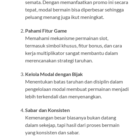
semata. Dengan memanfaatkan promo ini secara
tepat, modal bermain bisa diperbesar sehingga
peluang menang juga ikut meningkat.
Pahami Fitur Game
Memahami mekanisme permainan slot,
termasuk simbol khusus, fitur bonus, dan cara
kerja multiplikator sangat membantu dalam
merencanakan strategi taruhan.
Kelola Modal dengan Bijak
Menentukan batas taruhan dan disiplin dalam
pengelolaan modal membuat permainan menjadi
lebih terkendali dan menyenangkan.
Sabar dan Konsisten
Kemenangan besar biasanya bukan datang
dalam sekejap, tapi hasil dari proses bermain
yang konsisten dan sabar.