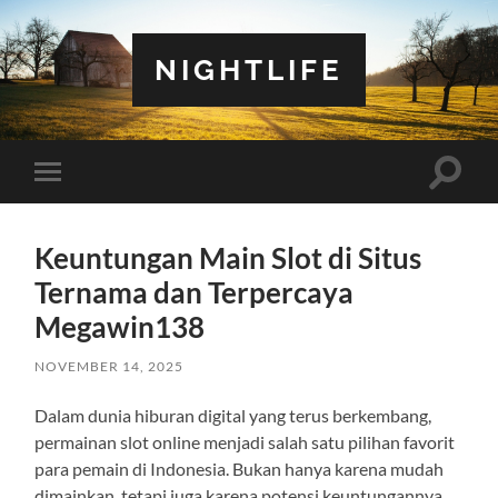
NIGHTLIFE
Toggle
Toggle
search
mobile
field
menu
Keuntungan Main Slot di Situs
Ternama dan Terpercaya
Megawin138
NOVEMBER 14, 2025
Dalam dunia hiburan digital yang terus berkembang,
permainan slot online menjadi salah satu pilihan favorit
para pemain di Indonesia. Bukan hanya karena mudah
dimainkan, tetapi juga karena potensi keuntungannya