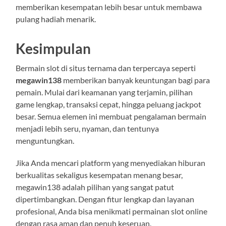
memberikan kesempatan lebih besar untuk membawa
pulang hadiah menarik.
Kesimpulan
Bermain slot di situs ternama dan terpercaya seperti
megawin138
memberikan banyak keuntungan bagi para
pemain. Mulai dari keamanan yang terjamin, pilihan
game lengkap, transaksi cepat, hingga peluang jackpot
besar. Semua elemen ini membuat pengalaman bermain
menjadi lebih seru, nyaman, dan tentunya
menguntungkan.
Jika Anda mencari platform yang menyediakan hiburan
berkualitas sekaligus kesempatan menang besar,
megawin138 adalah pilihan yang sangat patut
dipertimbangkan. Dengan fitur lengkap dan layanan
profesional, Anda bisa menikmati permainan slot online
dengan rasa aman dan penuh keseruan.