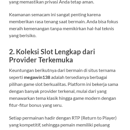
yang memastikan privasi Anda tetap aman.
Keamanan semacam ini sangat penting karena
memberikan rasa tenang saat bermain. Anda bisa fokus
meraih kemenangan tanpa memikirkan hal-hal teknis
yang berisiko.
2. Koleksi Slot Lengkap dari
Provider Terkemuka
Keuntungan berikutnya dari bermain di situs ternama
seperti
megawin138
adalah tersedianya berbagai
pilihan game slot berkualitas. Platform ini bekerja sama
dengan banyak provider terkenal, mulai dari yang
menawarkan tema klasik hingga game modern dengan
fitur-fitur bonus yang seru.
Setiap permainan hadir dengan RTP (Return to Player)
yang kompetitif, sehingga pemain memiliki peluang