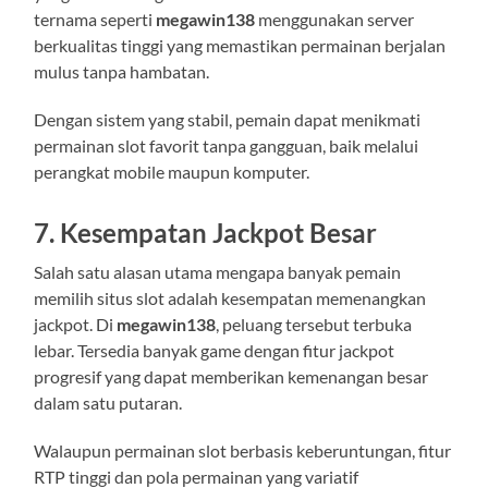
ternama seperti
megawin138
menggunakan server
berkualitas tinggi yang memastikan permainan berjalan
mulus tanpa hambatan.
Dengan sistem yang stabil, pemain dapat menikmati
permainan slot favorit tanpa gangguan, baik melalui
perangkat mobile maupun komputer.
7. Kesempatan Jackpot Besar
Salah satu alasan utama mengapa banyak pemain
memilih situs slot adalah kesempatan memenangkan
jackpot. Di
megawin138
, peluang tersebut terbuka
lebar. Tersedia banyak game dengan fitur jackpot
progresif yang dapat memberikan kemenangan besar
dalam satu putaran.
Walaupun permainan slot berbasis keberuntungan, fitur
RTP tinggi dan pola permainan yang variatif