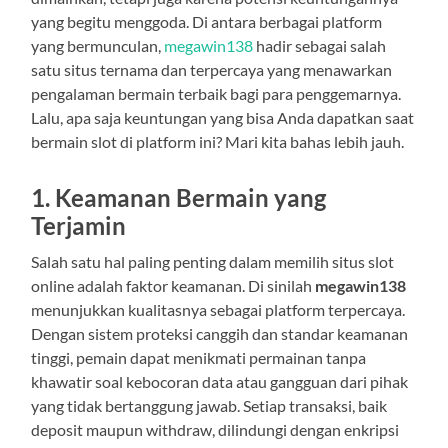
yang begitu menggoda. Di antara berbagai platform
yang bermunculan,
megawin138
hadir sebagai salah
satu situs ternama dan terpercaya yang menawarkan
pengalaman bermain terbaik bagi para penggemarnya.
Lalu, apa saja keuntungan yang bisa Anda dapatkan saat
bermain slot di platform ini? Mari kita bahas lebih jauh.
1. Keamanan Bermain yang
Terjamin
Salah satu hal paling penting dalam memilih situs slot
online adalah faktor keamanan. Di sinilah
megawin138
menunjukkan kualitasnya sebagai platform terpercaya.
Dengan sistem proteksi canggih dan standar keamanan
tinggi, pemain dapat menikmati permainan tanpa
khawatir soal kebocoran data atau gangguan dari pihak
yang tidak bertanggung jawab. Setiap transaksi, baik
deposit maupun withdraw, dilindungi dengan enkripsi