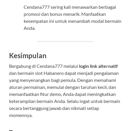
Cendana777 sering kali menawarkan berbagai
promosi dan bonus menarik. Manfaatkan
kesempatan ini untuk menambah modal bermain
Anda.
Kesimpulan
Bergabung di Cendana777 melalui
login link alternatif
dan bermain slot Habanero dapat menjadi pengalaman
yang menyenangkan bagi pemula. Dengan memahami
aturan permainan, memulai dengan taruhan kecil, dan
memanfaatkan fitur demo, Anda dapat meningkatkan
keterampilan bermain Anda. Selalu ingat untuk bermain
secara bertanggung jawab dan nikmati setiap
momennya.​