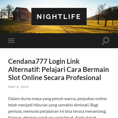
NIGHTLIFE
Toggle
Toggle
search
mobile
field
menu
Cendana777 Login Link
Alternatif: Pelajari Cara Bermain
Slot Online Secara Profesional
MAY 4, 2025
Dalam dunia maya yang penuh warna, perjudian online
telah menjadi hiburan yang semakin diminati.
Bagi
pemula, memulai perjalanan ini bisa terasa menantang.
Namun, dengan panduan yang tepat, Anda dapat