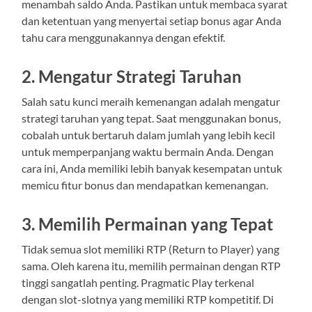
menambah saldo Anda. Pastikan untuk membaca syarat
dan ketentuan yang menyertai setiap bonus agar Anda
tahu cara menggunakannya dengan efektif.
2. Mengatur Strategi Taruhan
Salah satu kunci meraih kemenangan adalah mengatur
strategi taruhan yang tepat. Saat menggunakan bonus,
cobalah untuk bertaruh dalam jumlah yang lebih kecil
untuk memperpanjang waktu bermain Anda. Dengan
cara ini, Anda memiliki lebih banyak kesempatan untuk
memicu fitur bonus dan mendapatkan kemenangan.
3. Memilih Permainan yang Tepat
Tidak semua slot memiliki RTP (Return to Player) yang
sama. Oleh karena itu, memilih permainan dengan RTP
tinggi sangatlah penting. Pragmatic Play terkenal
dengan slot-slotnya yang memiliki RTP kompetitif. Di