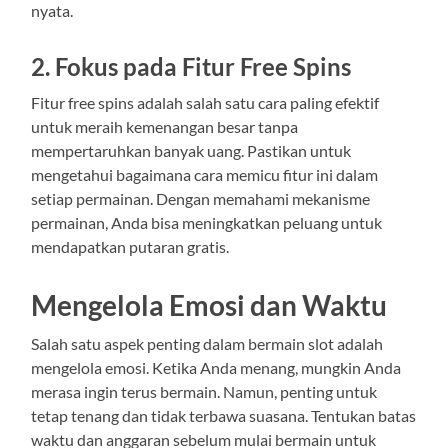
nyata.
2. Fokus pada Fitur Free Spins
Fitur free spins adalah salah satu cara paling efektif
untuk meraih kemenangan besar tanpa
mempertaruhkan banyak uang. Pastikan untuk
mengetahui bagaimana cara memicu fitur ini dalam
setiap permainan. Dengan memahami mekanisme
permainan, Anda bisa meningkatkan peluang untuk
mendapatkan putaran gratis.
Mengelola Emosi dan Waktu
Salah satu aspek penting dalam bermain slot adalah
mengelola emosi. Ketika Anda menang, mungkin Anda
merasa ingin terus bermain. Namun, penting untuk
tetap tenang dan tidak terbawa suasana. Tentukan batas
waktu dan anggaran sebelum mulai bermain untuk