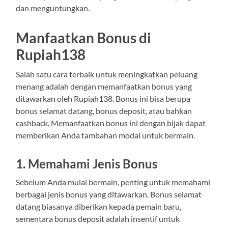
dan menguntungkan.
Manfaatkan Bonus di
Rupiah138
Salah satu cara terbaik untuk meningkatkan peluang
menang adalah dengan memanfaatkan bonus yang
ditawarkan oleh Rupiah138. Bonus ini bisa berupa
bonus selamat datang, bonus deposit, atau bahkan
cashback. Memanfaatkan bonus ini dengan bijak dapat
memberikan Anda tambahan modal untuk bermain.
1. Memahami Jenis Bonus
Sebelum Anda mulai bermain, penting untuk memahami
berbagai jenis bonus yang ditawarkan. Bonus selamat
datang biasanya diberikan kepada pemain baru,
sementara bonus deposit adalah insentif untuk