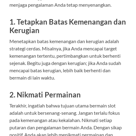
menjaga pengalaman Anda tetap menyenangkan.
1. Tetapkan Batas Kemenangan dan
Kerugian
Menetapkan batas kemenangan dan kerugian adalah
strategi cerdas. Misalnya, jika Anda mencapai target
kemenangan tertentu, pertimbangkan untuk berhenti
sejenak. Begitu juga dengan kerugian; jika Anda sudah
mencapai batas kerugian, lebih baik berhenti dan
bermain di lain waktu.
2. Nikmati Permainan
Terakhir, ingatlah bahwa tujuan utama bermain slot
adalah untuk bersenang-senang. Jangan terlalu fokus
pada kemenangan atau kekalahan. Nikmati setiap
putaran dan pengalaman bermain Anda. Dengan sikap
positif, Anda akan lebih menikmati permainan dan