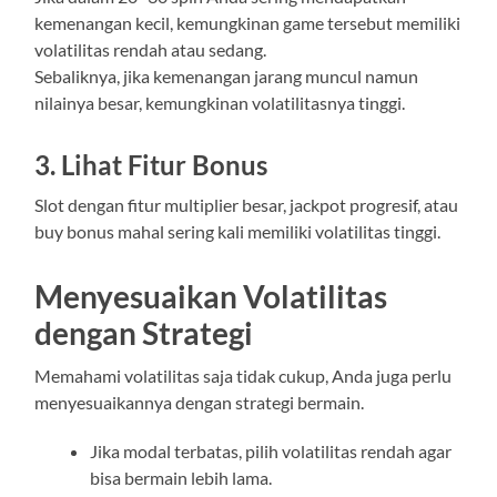
kemenangan kecil, kemungkinan game tersebut memiliki
volatilitas rendah atau sedang.
Sebaliknya, jika kemenangan jarang muncul namun
nilainya besar, kemungkinan volatilitasnya tinggi.
3. Lihat Fitur Bonus
Slot dengan fitur multiplier besar, jackpot progresif, atau
buy bonus mahal sering kali memiliki volatilitas tinggi.
Menyesuaikan Volatilitas
dengan Strategi
Memahami volatilitas saja tidak cukup, Anda juga perlu
menyesuaikannya dengan strategi bermain.
Jika modal terbatas, pilih volatilitas rendah agar
bisa bermain lebih lama.