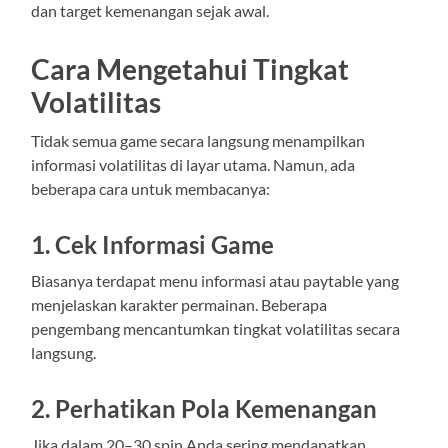
dan target kemenangan sejak awal.
Cara Mengetahui Tingkat
Volatilitas
Tidak semua game secara langsung menampilkan
informasi volatilitas di layar utama. Namun, ada
beberapa cara untuk membacanya:
1. Cek Informasi Game
Biasanya terdapat menu informasi atau paytable yang
menjelaskan karakter permainan. Beberapa
pengembang mencantumkan tingkat volatilitas secara
langsung.
2. Perhatikan Pola Kemenangan
Jika dalam 20–30 spin Anda sering mendapatkan