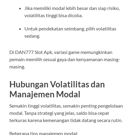
Jika memiliki modal lebih besar dan siap risiko,
volatilitas tinggi bisa dicoba.
Untuk pendekatan seimbang, pilih volatilitas
sedang.
Di DAN777 Slot Apk, variasi game memungkinkan
pemain memilih sesuai gaya dan kenyamanan masing-
masing.
Hubungan Volatilitas dan
Manajemen Modal
Semakin tinggi volatilitas, semakin penting pengelolaan
modal. Tanpa strategi yang jelas, saldo bisa cepat
terkuras karena kemenangan tidak datang secara rutin.
Beberapa tips manajemen modal: