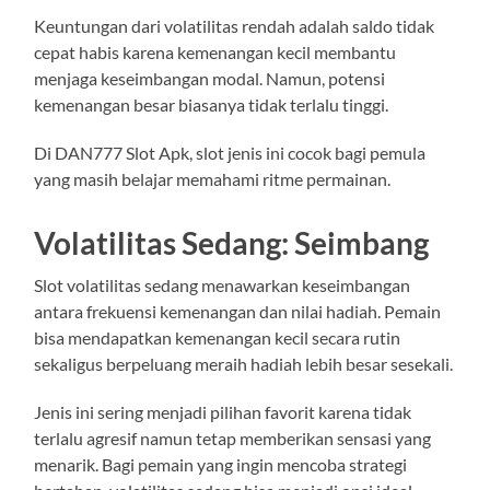
Keuntungan dari volatilitas rendah adalah saldo tidak
cepat habis karena kemenangan kecil membantu
menjaga keseimbangan modal. Namun, potensi
kemenangan besar biasanya tidak terlalu tinggi.
Di DAN777 Slot Apk, slot jenis ini cocok bagi pemula
yang masih belajar memahami ritme permainan.
Volatilitas Sedang: Seimbang
Slot volatilitas sedang menawarkan keseimbangan
antara frekuensi kemenangan dan nilai hadiah. Pemain
bisa mendapatkan kemenangan kecil secara rutin
sekaligus berpeluang meraih hadiah lebih besar sesekali.
Jenis ini sering menjadi pilihan favorit karena tidak
terlalu agresif namun tetap memberikan sensasi yang
menarik. Bagi pemain yang ingin mencoba strategi