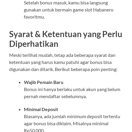
Setelah bonus masuk, kamu bisa langsung
gunakan untuk bermain game slot Habanero
favoritmu.
Syarat & Ketentuan yang Perlu
Diperhatikan
Meski terlihat mudah, tetap ada beberapa syarat dan
ketentuan yang harus kamu patuhi agar bonus bisa
digunakan dan ditarik. Berikut beberapa poin penting:
Wajib Pemain Baru
Bonus ini hanya berlaku untuk akun yang belum
pernah mendaftar sebelumnya.
Minimal Deposit
Biasanya, ada jumlah minimum deposit tertentu
agar bonus bisa diklaim. Misalnya minimal
Rp50.000.